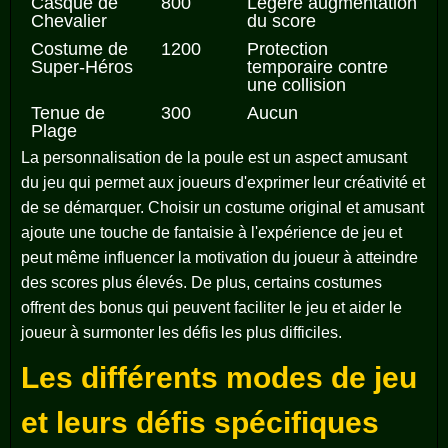
Casque de
800
Légère augmentation
Chevalier
du score
Costume de
1200
Protection
Super-Héros
temporaire contre
une collision
Tenue de
300
Aucun
Plage
La personnalisation de la poule est un aspect amusant
du jeu qui permet aux joueurs d'exprimer leur créativité et
de se démarquer. Choisir un costume original et amusant
ajoute une touche de fantaisie à l'expérience de jeu et
peut même influencer la motivation du joueur à atteindre
des scores plus élevés. De plus, certains costumes
offrent des bonus qui peuvent faciliter le jeu et aider le
joueur à surmonter les défis les plus difficiles.
Les différents modes de jeu
et leurs défis spécifiques