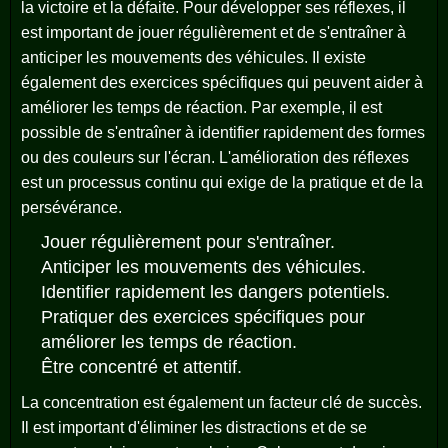
la victoire et la défaite. Pour développer ses réflexes, il
est important de jouer régulièrement et de s'entraîner à
anticiper les mouvements des véhicules. Il existe
également des exercices spécifiques qui peuvent aider à
améliorer les temps de réaction. Par exemple, il est
possible de s'entraîner à identifier rapidement des formes
ou des couleurs sur l'écran. L'amélioration des réflexes
est un processus continu qui exige de la pratique et de la
persévérance.
Jouer régulièrement pour s'entraîner.
Anticiper les mouvements des véhicules.
Identifier rapidement les dangers potentiels.
Pratiquer des exercices spécifiques pour
améliorer les temps de réaction.
Être concentré et attentif.
La concentration est également un facteur clé de succès.
Il est important d'éliminer les distractions et de se