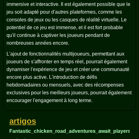
immersive et interactive. Il est également possible que le
jeu soit adapté pour d'autres plateformes, comme les
consoles de jeux ou les casques de réalité virtuelle. Le
potentiel de ce jeu est immense, et il est fort probable
qu'il continue à captiver les joueurs pendant de
nombreuses années encore.
L'ajout de fonctionnalités multijoueurs, permettant aux
joueurs de s'affronter en temps réel, pourrait également
dynamiser l'expérience de jeu et créer une communauté
encore plus active. L'introduction de défis
hebdomadaires ou mensuels, avec des récompenses
exclusives pour les meilleurs joueurs, pourrait également
encourager l'engagement à long terme.
artigos
Fantastic_chicken_road_adventures_await_players_s