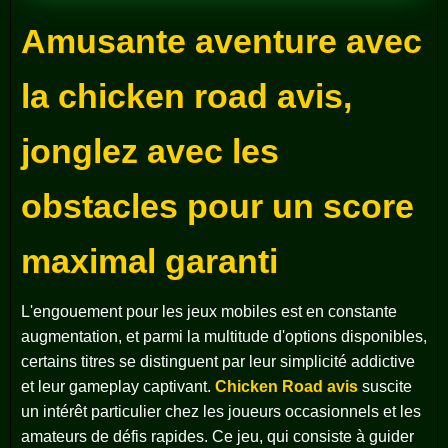
Amusante aventure avec
la chicken road avis,
jonglez avec les
obstacles pour un score
maximal garanti
L'engouement pour les jeux mobiles est en constante
augmentation, et parmi la multitude d'options disponibles,
certains titres se distinguent par leur simplicité addictive
et leur gameplay captivant.
Chicken Road avis
suscite
un intérêt particulier chez les joueurs occasionnels et les
amateurs de défis rapides. Ce jeu, qui consiste à guider