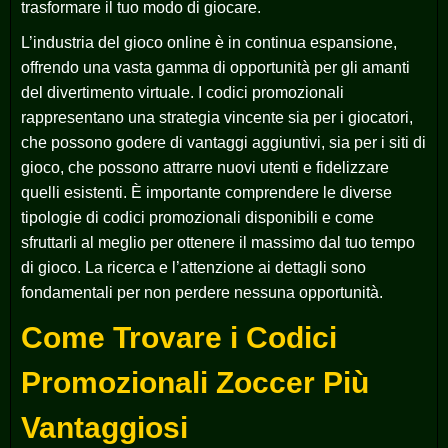
trasformare il tuo modo di giocare.
L’industria del gioco online è in continua espansione,
offrendo una vasta gamma di opportunità per gli amanti
del divertimento virtuale. I codici promozionali
rappresentano una strategia vincente sia per i giocatori,
che possono godere di vantaggi aggiuntivi, sia per i siti di
gioco, che possono attrarre nuovi utenti e fidelizzare
quelli esistenti. È importante comprendere le diverse
tipologie di codici promozionali disponibili e come
sfruttarli al meglio per ottenere il massimo dal tuo tempo
di gioco. La ricerca e l’attenzione ai dettagli sono
fondamentali per non perdere nessuna opportunità.
Come Trovare i Codici
Promozionali Zoccer Più
Vantaggiosi