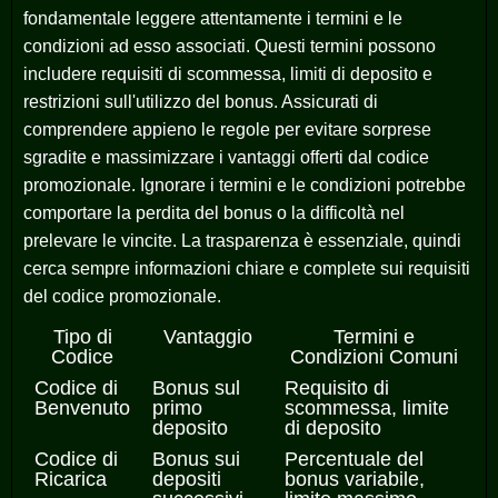
fondamentale leggere attentamente i termini e le
condizioni ad esso associati. Questi termini possono
includere requisiti di scommessa, limiti di deposito e
restrizioni sull'utilizzo del bonus. Assicurati di
comprendere appieno le regole per evitare sorprese
sgradite e massimizzare i vantaggi offerti dal codice
promozionale. Ignorare i termini e le condizioni potrebbe
comportare la perdita del bonus o la difficoltà nel
prelevare le vincite. La trasparenza è essenziale, quindi
cerca sempre informazioni chiare e complete sui requisiti
del codice promozionale.
Tipo di
Vantaggio
Termini e
Codice
Condizioni Comuni
Codice di
Bonus sul
Requisito di
Benvenuto
primo
scommessa, limite
deposito
di deposito
Codice di
Bonus sui
Percentuale del
Ricarica
depositi
bonus variabile,