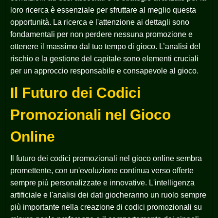
loro ricerca è essenziale per sfruttare al meglio questa
opportunità. La ricerca e l'attenzione ai dettagli sono
fondamentali per non perdere nessuna promozione e
ottenere il massimo dal tuo tempo di gioco. L’analisi del
rischio e la gestione del capitale sono elementi cruciali
per un approccio responsabile e consapevole al gioco.
Il Futuro dei Codici
Promozionali nel Gioco
Online
Il futuro dei codici promozionali nel gioco online sembra
promettente, con un'evoluzione continua verso offerte
sempre più personalizzate e innovative. L'intelligenza
artificiale e l'analisi dei dati giocheranno un ruolo sempre
più importante nella creazione di codici promozionali su