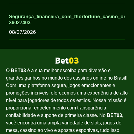
Segurança_financeira_com_thorfortune_casino_online
36027403
08/07/2026
O
BET03
é a sua melhor escolha para diversão e
grandes ganhos no mundo dos cassinos online no Brasil!
Com uma plataforma segura, jogos emocionantes e
promoções incríveis, oferecemos uma experiência de alto
nível para jogadores de todos os estilos. Nossa missão é
proporcionar entretenimento com transparência,
confiabilidade e suporte de primeira classe. No
BET03
,
você encontra uma ampla variedade de slots, jogos de
mesa, cassino ao vivo e apostas esportivas, tudo isso