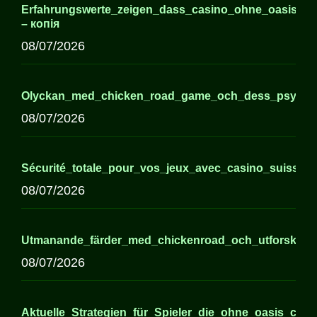
Erfahrungswerte_zeigen_dass_casino_ohne_oasis_o
– копія
08/07/2026
Olyckan_med_chicken_road_game_och_dess_psykologi
08/07/2026
Sécurité_totale_pour_vos_jeux_avec_casino_suisse_e
08/07/2026
Utmanande_färder_med_chickenroad_och_utforsknin
08/07/2026
Aktuelle_Strategien_für_Spieler_die_ohne_oasis_casin