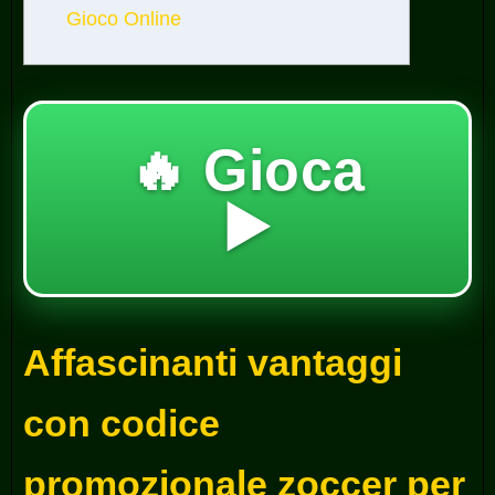
Gioco Online
🔥 Gioca
▶️
Affascinanti vantaggi
con codice
promozionale zoccer per