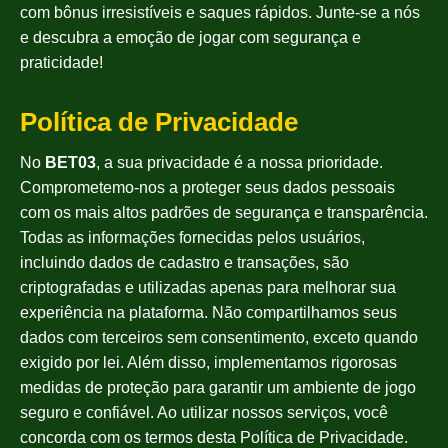
com bônus irresistíveis e saques rápidos. Junte-se a nós
e descubra a emoção de jogar com segurança e
praticidade!
Política de Privacidade
No
BET03
, a sua privacidade é a nossa prioridade.
Comprometemo-nos a proteger seus dados pessoais
com os mais altos padrões de segurança e transparência.
Todas as informações fornecidas pelos usuários,
incluindo dados de cadastro e transações, são
criptografadas e utilizadas apenas para melhorar sua
experiência na plataforma. Não compartilhamos seus
dados com terceiros sem consentimento, exceto quando
exigido por lei. Além disso, implementamos rigorosas
medidas de proteção para garantir um ambiente de jogo
seguro e confiável. Ao utilizar nossos serviços, você
concorda com os termos desta Política de Privacidade.