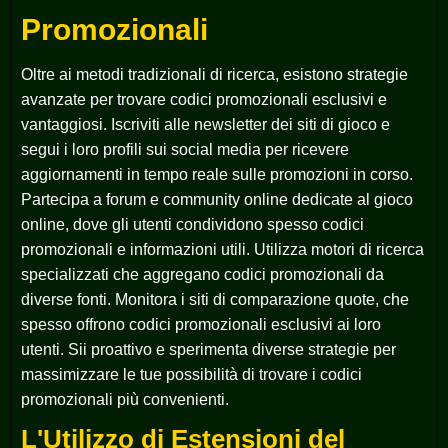
Promozionali
Oltre ai metodi tradizionali di ricerca, esistono strategie
avanzate per trovare codici promozionali esclusivi e
vantaggiosi. Iscriviti alle newsletter dei siti di gioco e
segui i loro profili sui social media per ricevere
aggiornamenti in tempo reale sulle promozioni in corso.
Partecipa a forum e community online dedicate al gioco
online, dove gli utenti condividono spesso codici
promozionali e informazioni utili. Utilizza motori di ricerca
specializzati che aggregano codici promozionali da
diverse fonti. Monitora i siti di comparazione quote, che
spesso offrono codici promozionali esclusivi ai loro
utenti. Sii proattivo e sperimenta diverse strategie per
massimizzare le tue possibilità di trovare i codici
promozionali più convenienti.
L'Utilizzo di Estensioni del