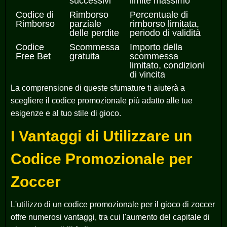
successivi
limite massimo
Codice di
Rimborso
Percentuale di
Rimborso
parziale
rimborso limitata,
delle perdite
periodo di validità
Codice
Scommessa
Importo della
Free Bet
gratuita
scommessa
limitato, condizioni
di vincita
La comprensione di queste sfumature ti aiuterà a
scegliere il codice promozionale più adatto alle tue
esigenze e al tuo stile di gioco.
I Vantaggi di Utilizzare un
Codice Promozionale per
Zoccer
L'utilizzo di un codice promozionale per il gioco di zoccer
offre numerosi vantaggi, tra cui l'aumento del capitale di