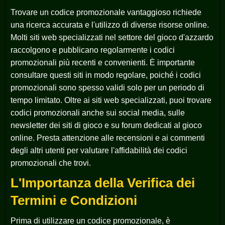
Trovare un codice promozionale vantaggioso richiede
una ricerca accurata e l'utilizzo di diverse risorse online.
Molti siti web specializzati nel settore del gioco d'azzardo
raccolgono e pubblicano regolarmente i codici
promozionali più recenti e convenienti. È importante
consultare questi siti in modo regolare, poiché i codici
promozionali sono spesso validi solo per un periodo di
tempo limitato. Oltre ai siti web specializzati, puoi trovare
codici promozionali anche sui social media, sulle
newsletter dei siti di gioco e su forum dedicati al gioco
online. Presta attenzione alle recensioni e ai commenti
degli altri utenti per valutare l'affidabilità dei codici
promozionali che trovi.
L'Importanza della Verifica dei
Termini e Condizioni
Prima di utilizzare un codice promozionale, è