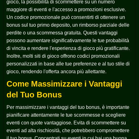
gioco, la possibilità di scommettere su un numero
maggiore di eventi e l'accesso a promozioni esclusive.
Un codice promozionale può consentirti di ottenere un
bonus sul tuo primo deposito, un rimborso parziale delle
perdite o una scommessa gratuita. Questi vantaggi
possono aumentare significativamente le tue probabilità
di vincita e rendere l'esperienza di gioco più gratificante.
Inoltre, molti siti di gioco offrono codici promozionali
personalizzati in base alle tue preferenze e al tuo stile di
gioco, rendendo l'offerta ancora più allettante.
Come Massimizzare i Vantaggi
del Tuo Bonus
Per massimizzare i vantaggi del tuo bonus, è importante
pianificare attentamente le tue scommesse e scegliere
eventi con quote vantaggiose. Evita di scommettere su
eventi ad alta rischiosità, che potrebbero compromettere
il tuo bonus. Concentrati su eventi in cui hai una buona