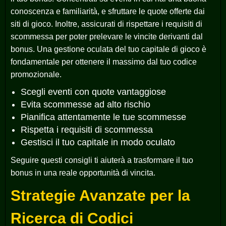
conoscenza e familiarità, e sfruttare le quote offerte dai
siti di gioco. Inoltre, assicurati di rispettare i requisiti di
scommessa per poter prelevare le vincite derivanti dal
bonus. Una gestione oculata del tuo capitale di gioco è
fondamentale per ottenere il massimo dal tuo codice
promozionale.
Scegli eventi con quote vantaggiose
Evita scommesse ad alto rischio
Pianifica attentamente le tue scommesse
Rispetta i requisiti di scommessa
Gestisci il tuo capitale in modo oculato
Seguire questi consigli ti aiuterà a trasformare il tuo
bonus in una reale opportunità di vincita.
Strategie Avanzate per la
Ricerca di Codici