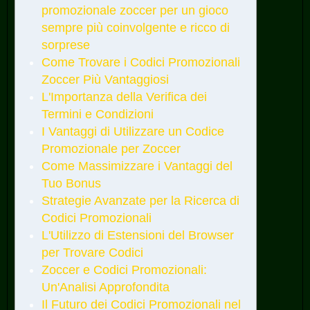
promozionale zoccer per un gioco
sempre più coinvolgente e ricco di
sorprese
Come Trovare i Codici Promozionali
Zoccer Più Vantaggiosi
L'Importanza della Verifica dei
Termini e Condizioni
I Vantaggi di Utilizzare un Codice
Promozionale per Zoccer
Come Massimizzare i Vantaggi del
Tuo Bonus
Strategie Avanzate per la Ricerca di
Codici Promozionali
L'Utilizzo di Estensioni del Browser
per Trovare Codici
Zoccer e Codici Promozionali:
Un'Analisi Approfondita
Il Futuro dei Codici Promozionali nel