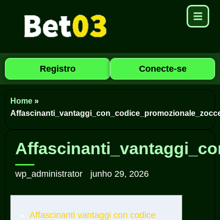
Registro
Conecte-se
Home
»
Affascinanti_vantaggi_con_codice_promozionale_zoc
Affascinanti_vantaggi_
wp_administrator
junho 29, 2026
Affascinanti vantaggi con codice