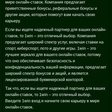
мире онлайн-ставок. Компания предлагает
приветственные бонусы, реферальные бонусы и
другие акции, которые помогут вам начать свою
карьеру.
Если вы ищете надежный партнер для ваших онлайн-
ставок, то 1win – это отличный выбор. Компания
предлагает широкий спектр услуг, включая ставки на
спорт, киберспорт, лото и другие игры. 1win – это
лучшее зеркало для вашего онлайн-ставок, потому
что оно обеспечивает безопасность и
конфиденциальность вашей информации, предлагает
широкий спектр бонусов и акций, и является
лицензированной букмекерской конторой.
Так что, если вы ищете надежный партнер для ваших
онлайн-ставок, то 1win – это отличный выбор.
Введите 1win вход и начните свою карьеру в мире
онлайн-ставок.