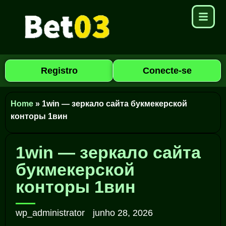
Registro
Conecte-se
Home
»
1win — зеркало сайта букмекерской
конторы 1вин
1win — зеркало сайта
букмекерской
конторы 1вин
wp_administrator
junho 28, 2026