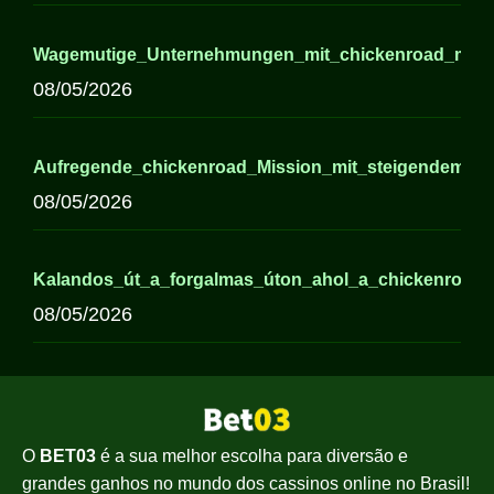
Wagemutige_Unternehmungen_mit_chickenroad_meis
08/05/2026
Aufregende_chickenroad_Mission_mit_steigendem_Ri
08/05/2026
Kalandos_út_a_forgalmas_úton_ahol_a_chickenroad_j
08/05/2026
O
BET03
é a sua melhor escolha para diversão e
grandes ganhos no mundo dos cassinos online no Brasil!