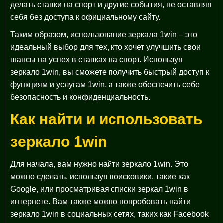
делать ставки на спорт и другие события, не оставляя
себя без доступа к официальному сайту.
Таким образом, использование зеркала 1win – это
идеальный выбор для тех, кто хочет улучшить свои
шансы на успех в ставках на спорт. Используя
зеркало 1win, вы сможете получить быстрый доступ к
функциям и услугам 1win, а также обеспечить себе
безопасность и конфиденциальность.
Как найти и использовать
зеркало 1win
Для начала, вам нужно найти зеркало 1win. Это
можно сделать, используя поисковики, такие как
Google, или просматривая списки зеркал 1win в
интернете. Вам также можно попробовать найти
зеркало 1win в социальных сетях, таких как Facebook