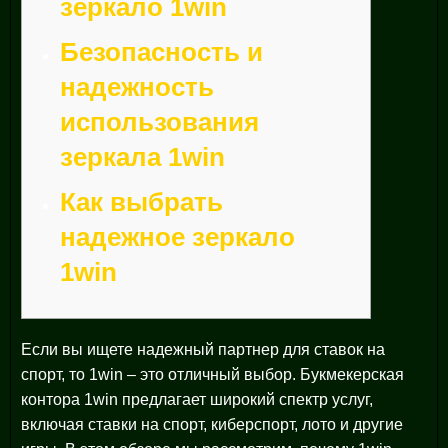
зеркало 1win
Безопасность и
надежность
использования
зеркала 1win
Как выбрать
надежное зеркало
1win
Если вы ищете надежный партнер для ставок на
спорт, то 1win – это отличный выбор. Букмекерская
контора 1win предлагает широкий спектр услуг,
включая ставки на спорт, киберспорт, лото и другие