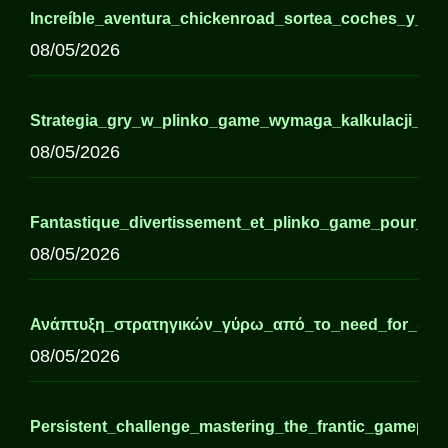
Increíble_aventura_chickenroad_sortea_coches_y_ma
08/05/2026
Strategia_gry_w_plinko_game_wymaga_kalkulacji_ryz
08/05/2026
Fantastique_divertissement_et_plinko_game_pour_max
08/05/2026
Ανάπτυξη_στρατηγικών_γύρω_από_το_need_for_slot
08/05/2026
Persistent_challenge_mastering_the_frantic_gamepla