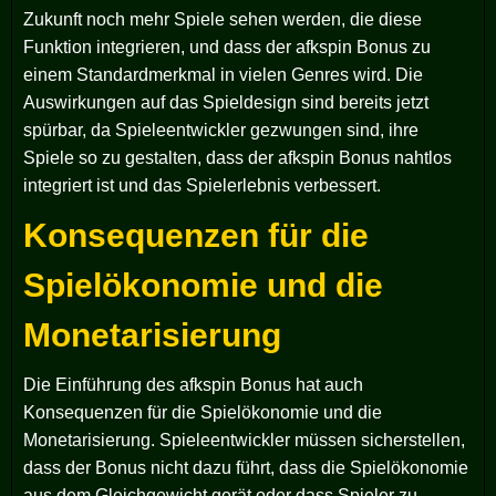
Zukunft noch mehr Spiele sehen werden, die diese
Funktion integrieren, und dass der afkspin Bonus zu
einem Standardmerkmal in vielen Genres wird. Die
Auswirkungen auf das Spieldesign sind bereits jetzt
spürbar, da Spieleentwickler gezwungen sind, ihre
Spiele so zu gestalten, dass der afkspin Bonus nahtlos
integriert ist und das Spielerlebnis verbessert.
Konsequenzen für die
Spielökonomie und die
Monetarisierung
Die Einführung des afkspin Bonus hat auch
Konsequenzen für die Spielökonomie und die
Monetarisierung. Spieleentwickler müssen sicherstellen,
dass der Bonus nicht dazu führt, dass die Spielökonomie
aus dem Gleichgewicht gerät oder dass Spieler zu