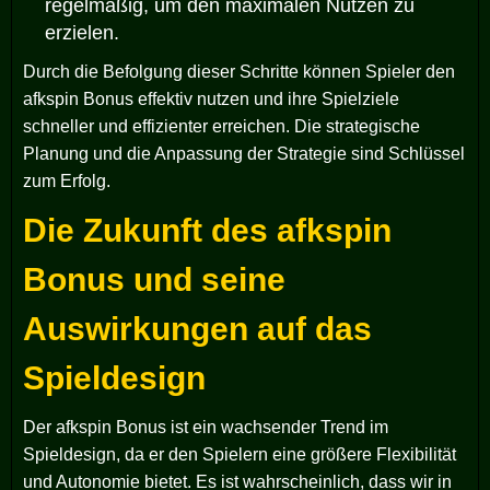
regelmäßig, um den maximalen Nutzen zu
erzielen.
Durch die Befolgung dieser Schritte können Spieler den
afkspin Bonus effektiv nutzen und ihre Spielziele
schneller und effizienter erreichen. Die strategische
Planung und die Anpassung der Strategie sind Schlüssel
zum Erfolg.
Die Zukunft des afkspin
Bonus und seine
Auswirkungen auf das
Spieldesign
Der afkspin Bonus ist ein wachsender Trend im
Spieldesign, da er den Spielern eine größere Flexibilität
und Autonomie bietet. Es ist wahrscheinlich, dass wir in