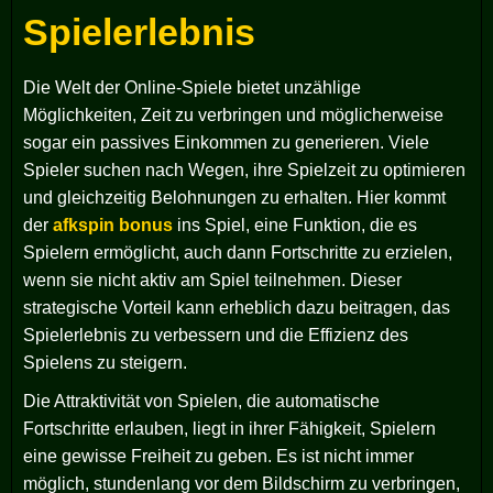
Spielerlebnis
Die Welt der Online-Spiele bietet unzählige
Möglichkeiten, Zeit zu verbringen und möglicherweise
sogar ein passives Einkommen zu generieren. Viele
Spieler suchen nach Wegen, ihre Spielzeit zu optimieren
und gleichzeitig Belohnungen zu erhalten. Hier kommt
der
afkspin bonus
ins Spiel, eine Funktion, die es
Spielern ermöglicht, auch dann Fortschritte zu erzielen,
wenn sie nicht aktiv am Spiel teilnehmen. Dieser
strategische Vorteil kann erheblich dazu beitragen, das
Spielerlebnis zu verbessern und die Effizienz des
Spielens zu steigern.
Die Attraktivität von Spielen, die automatische
Fortschritte erlauben, liegt in ihrer Fähigkeit, Spielern
eine gewisse Freiheit zu geben. Es ist nicht immer
möglich, stundenlang vor dem Bildschirm zu verbringen,