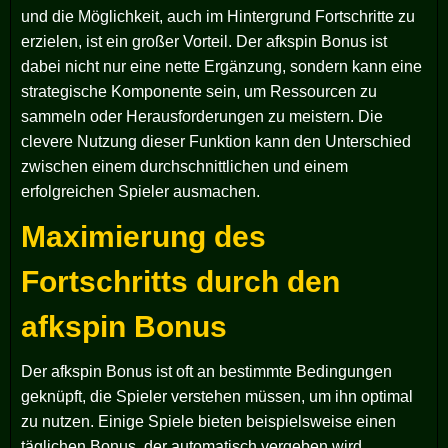
und die Möglichkeit, auch im Hintergrund Fortschritte zu
erzielen, ist ein großer Vorteil. Der afkspin Bonus ist
dabei nicht nur eine nette Ergänzung, sondern kann eine
strategische Komponente sein, um Ressourcen zu
sammeln oder Herausforderungen zu meistern. Die
clevere Nutzung dieser Funktion kann den Unterschied
zwischen einem durchschnittlichen und einem
erfolgreichen Spieler ausmachen.
Maximierung des
Fortschritts durch den
afkspin Bonus
Der afkspin Bonus ist oft an bestimmte Bedingungen
geknüpft, die Spieler verstehen müssen, um ihn optimal
zu nutzen. Einige Spiele bieten beispielsweise einen
täglichen Bonus, der automatisch vergeben wird,