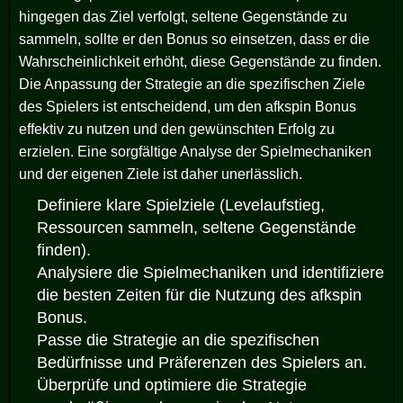
hingegen das Ziel verfolgt, seltene Gegenstände zu
sammeln, sollte er den Bonus so einsetzen, dass er die
Wahrscheinlichkeit erhöht, diese Gegenstände zu finden.
Die Anpassung der Strategie an die spezifischen Ziele
des Spielers ist entscheidend, um den afkspin Bonus
effektiv zu nutzen und den gewünschten Erfolg zu
erzielen. Eine sorgfältige Analyse der Spielmechaniken
und der eigenen Ziele ist daher unerlässlich.
Definiere klare Spielziele (Levelaufstieg,
Ressourcen sammeln, seltene Gegenstände
finden).
Analysiere die Spielmechaniken und identifiziere
die besten Zeiten für die Nutzung des afkspin
Bonus.
Passe die Strategie an die spezifischen
Bedürfnisse und Präferenzen des Spielers an.
Überprüfe und optimiere die Strategie