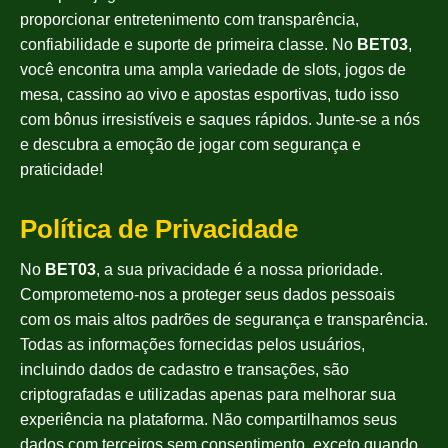
proporcionar entretenimento com transparência,
confiabilidade e suporte de primeira classe. No
BET03
,
você encontra uma ampla variedade de slots, jogos de
mesa, cassino ao vivo e apostas esportivas, tudo isso
com bônus irresistíveis e saques rápidos. Junte-se a nós
e descubra a emoção de jogar com segurança e
praticidade!
Política de Privacidade
No
BET03
, a sua privacidade é a nossa prioridade.
Comprometemo-nos a proteger seus dados pessoais
com os mais altos padrões de segurança e transparência.
Todas as informações fornecidas pelos usuários,
incluindo dados de cadastro e transações, são
criptografadas e utilizadas apenas para melhorar sua
experiência na plataforma. Não compartilhamos seus
dados com terceiros sem consentimento, exceto quando